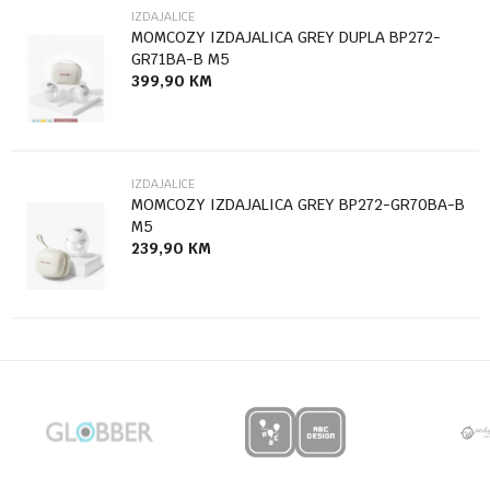
IZDAJALICE
MOMCOZY IZDAJALICA GREY DUPLA BP272-
GR71BA-B M5
399,90
KM
Anti-spam zaštita - izračunajte koliko je 2 + 3 :
POŠALJI
IZDAJALICE
MOMCOZY IZDAJALICA GREY BP272-GR70BA-B
M5
239,90
KM