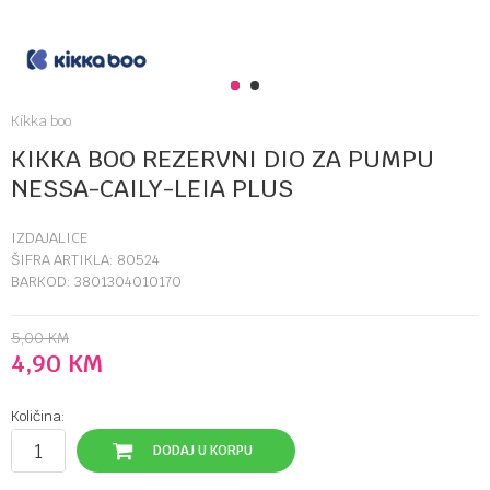
1
2
Kikka boo
KIKKA BOO REZERVNI DIO ZA PUMPU
NESSA-CAILY-LEIA PLUS
IZDAJALICE
ŠIFRA ARTIKLA:
80524
BARKOD:
3801304010170
5,00
KM
4,90
KM
Količina:
DODAJ U KORPU