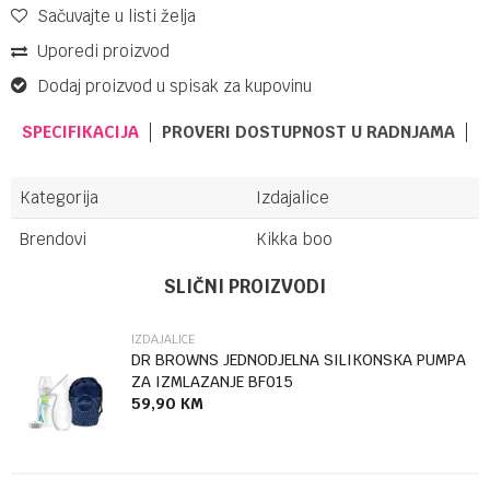
Sačuvajte u listi želja
Uporedi proizvod
Dodaj proizvod u spisak za kupovinu
SPECIFIKACIJA
PROVERI DOSTUPNOST U RADNJAMA
Kategorija
Izdajalice
Brendovi
Kikka boo
Ime/Nadimak
SLIČNI PROIZVODI
IZDAJALICE
Email
DR BROWNS JEDNODJELNA SILIKONSKA PUMPA
ZA IZMLAZANJE BF015
59,90
KM
Poruka