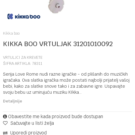
Kikka boo
KIKKA BOO VRTULJAK 31201010092
VRTULJCI ZA KREVETE
ŠIFRA ARTIKLA:
78311
Serija Love Rome nudi razne igračke - od plišanih do muzičkih
igračaka. Ova slatka igračka može postati najbolji prijatelj vašoj
bebi, kako za slatke snove tako i za zabavne igre. Uspavajte
svoju bebu uz umirujuću muziku KIkka
...
Detaljnije
Obavestite me kada proizvod bude dostupan
Sačuvajte u listi želja
Uporedi proizvod