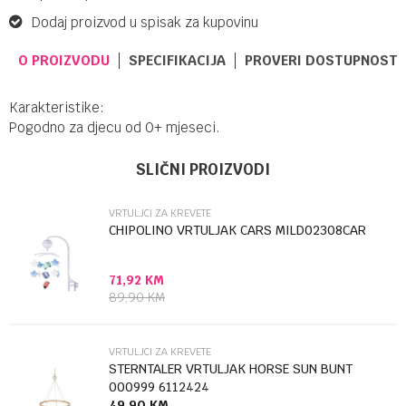
Dodaj proizvod u spisak za kupovinu
O PROIZVODU
SPECIFIKACIJA
PROVERI DOSTUPNOST 
Karakteristike:
Pogodno za djecu od 0+ mjeseci.
UPUTSTVO ZA KORIŠĆENJE
Ime/Nadimak
Kategorija
Vrtuljci za krevete
SLIČNI PROIZVODI
Preuzmite uputstvo
Brendovi
Kikka boo
VRTULJCI ZA KREVETE
Email
CHIPOLINO VRTULJAK CARS MILD02308CAR
71,92
KM
Poruka
89,90
KM
VRTULJCI ZA KREVETE
STERNTALER VRTULJAK HORSE SUN BUNT
000999 6112424
49,90
KM