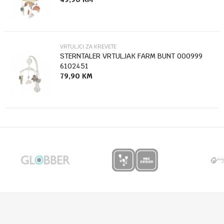
Anti-spam zaštita - izračunajte koliko je 9 - 4 :
POŠALJI
VRTULJCI ZA KREVETE
STERNTALER VRTULJAK FARM BUNT 000999
6102451
79,90
KM