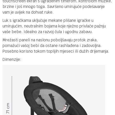
touchscreen ekran s ugrađenim timerom, kontrolom muzike,
brzine i još mnogo toga. Savršeno umirujuće podešavanje
vam je uvijek na dohvat ruke.
Luk s igračkama uključuje mekane plišane igračke u
umirujućim, neutralnim bojama koje nježno privlače pažnju
vaše bebe. Idealno za razvoj čula i ugodnu zabavu.
Mrežasti paneli na naslonu poboljšavaju protok zraka,
pomažući vašoj bebi da ostane rashlađena i zadovoljna.
Posebno korisno tokom toplijih mjeseci ili dužih drijemanja.
Dimenzije: