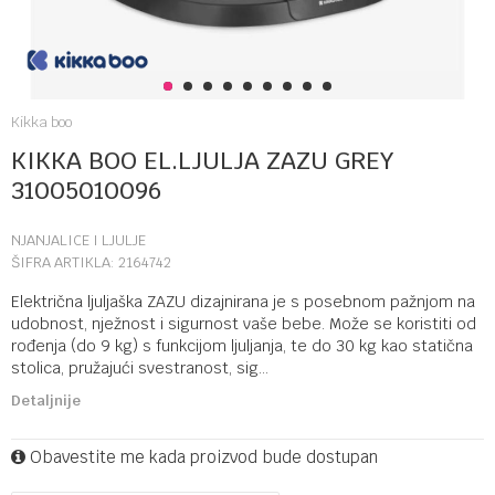
1
2
3
4
5
6
7
8
9
Kikka boo
KIKKA BOO EL.LJULJA ZAZU GREY
31005010096
NJANJALICE I LJULJE
ŠIFRA ARTIKLA:
2164742
Električna ljuljaška ZAZU dizajnirana je s posebnom pažnjom na
udobnost, nježnost i sigurnost vaše bebe. Može se koristiti od
rođenja (do 9 kg) s funkcijom ljuljanja, te do 30 kg kao statična
stolica, pružajući svestranost, sig
...
Detaljnije
Obavestite me kada proizvod bude dostupan