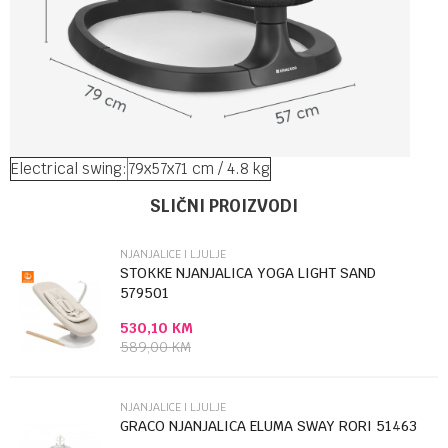
Electrical swing:
79x57x71 cm / 4.8 kg
Ime/Nadimak
Kategorija
Njanjalice i ljulje
SLIČNI PROIZVODI
Brendovi
Kikka boo
NJANJALICE I LJULJE
Email
STOKKE NJANJALICA YOGA LIGHT SAND
579501
530,10
KM
Poruka
589,00
KM
NJANJALICE I LJULJE
GRACO NJANJALICA ELUMA SWAY RORI 51463