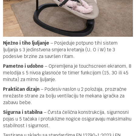
Nježno i tiho ljuljanje
– Posjeduje potpuno tihi sistem
ljuljanja s 3 jedinstvena smjera kretanja (U, O i W) te 3
podesive brzine za savršen ritam.
Pametno i udobno
– Opremljena je touchscreen ekranom, 8
melodija s 5 nivoa glasnoće te timer funkcijom (15, 30 ili 45
minuta) za mirno ljuljanje.
Praktičan dizajn
– Podesiv naslon u 2 položaja, prozračne
mrežaste strane za bolju ventilaciju te mekana igračka za
zabavu bebe.
Sigurna i stabilna
– Čvrsta čelična konstrukcija, sigurnosni
pojas u 5 tačaka i protuklizne nogice osiguravaju maksimalnu
stabilnost i sigurnost.
Testirana u skladu sa standardima EN 12790-1:2023 i EN