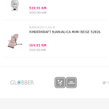
539,91
KM
Anti-spam zaštita - izračunajte koliko je 9 - 4 :
599,90
KM
POŠALJI
NJANJALICE I LJULJE
KINDERKRAFT NJANJALICA MIMI BEIGE 52826
169,92
KM
199,90
KM