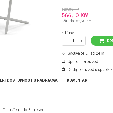
629,00
KM
566,10
KM
Ušteda:
62,90
KM
Količina:
DO
Sačuvajte u listi želja
Uporedi proizvod
Dodaj proizvod u spisak z
ERI DOSTUPNOST U RADNJAMA
KOMENTARI
STOLICE ZA HRANJENJE
87,90
KM
KIKKA BOO
109,90
KM
STOLICA ZA
: Od rođenja do 6 mjeseci
HRANJENJE