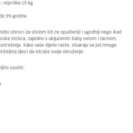
 otprilike 15 kg
PAPPO BEIGE
2025
 do 99 godina
31004010194
STOLICE ZA HRANJENJE
518,00
KM
STOKKE
STOLICA ZA
ički obroci za stolom bit će opušteniji i ugodniji nego ikad
HRANJENJE
isoka stolica, zajedno s uključenim baby setom i tacnom,
TRIPP TRAPP
otrebnija. Kako vaše dijete raste, otvaraju se još mnoge
TERRACOTTA
eljnoj djeci da istraže svoje okruženje.
100140
STOLICE ZA HRANJENJE
231,92
KM
KINDERKRAFT
289,90
KM
STOLICA ZA
ito osušiti.
HRANJENJE
TUMMIE
BEIGE 44325
o