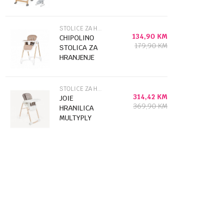
CAIMME GREY
46965
STOLICE ZA HRANJENJE
134,90
KM
CHIPOLINO
179,90
KM
STOLICA ZA
HRANJENJE
CANDY SHOP
LATTE
STHCS02602LA
STOLICE ZA HRANJENJE
314,42
KM
JOIE
369,90
KM
HRANILICA
MULTYPLY
WALNUT
WOOD 49237