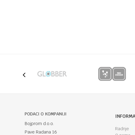
Kategorija
Stolice za
Brendovi
Cybex
Ime/Nadimak
Poruka
Anti-spam zaštita - izračunajte koliko je 4 + 1 :
PODACI O KOMPANIJI
INFORMA
Bojprom d.o.o.
Radnje
Pave Radana 16
POŠALJI