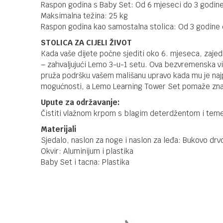
Raspon godina s Baby Set: Od 6 mjeseci do 3 godine;
Maksimalna težina: 25 kg
Raspon godina kao samostalna stolica: Od 3 godine
STOLICA ZA CIJELI ŽIVOT
Kada vaše dijete počne sjediti oko 6. mjeseca, zajedn
– zahvaljujući Lemo 3-u-1 setu. Ova bezvremenska v
pruža podršku vašem mališanu upravo kada mu je najp
mogućnosti, a Lemo Learning Tower Set pomaže znatiž
Upute za održavanje:
Čistiti vlažnom krpom s blagim deterdžentom i temelj
Materijali
Sjedalo, naslon za noge i naslon za leđa: Bukovo drv
Okvir: Aluminijum i plastika
Baby Set i tacna: Plastika