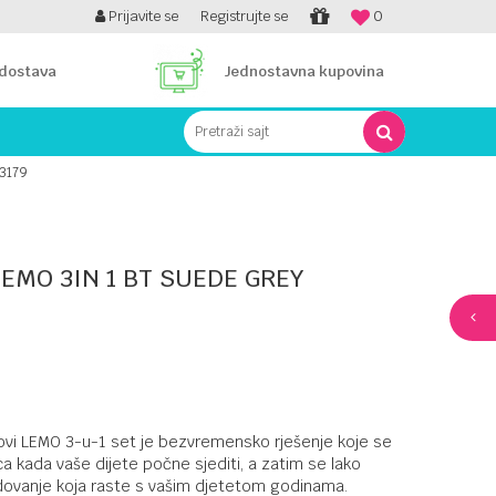
PLATI UNICREDIT KARTICOM NA RATE!
Prijavite se
Registrujte se
0
 dostava
Jednostavna kupovina
Pretraži sajt
3179
EMO 3IN 1 BT SUEDE GREY
ovi LEMO 3-u-1 set je bezvremensko rješenje koje se
ca kada vaše dijete počne sjediti, a zatim se lako
edovanje koja raste s vašim djetetom godinama.