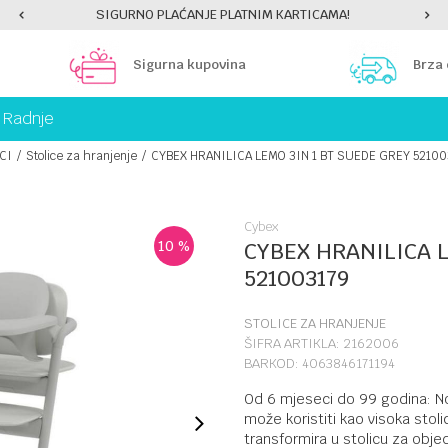
SIGURNO PLAĆANJE PLATNIM KARTICAMA!
Sigurna kupovina
Brza
Radnje
CI
Stolice za hranjenje
CYBEX HRANILICA LEMO 3IN 1 BT SUEDE GREY 52100
Cybex
10
%
CYBEX HRANILICA L
521003179
STOLICE ZA HRANJENJE
ŠIFRA ARTIKLA:
2162006
BARKOD:
4063846171194
Od 6 mjeseci do 99 godina: N
može koristiti kao visoka stoli
transformira u stolicu za obj