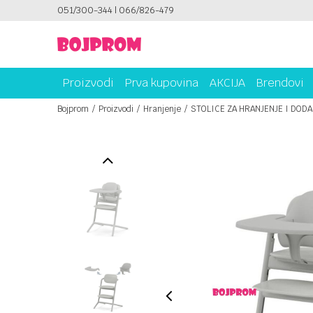
051/300-344 | 066/826-479
PLATI UNICREDIT KARTICOM NA RATE!
Proizvodi
Prva kupovina
AKCIJA
Brendovi
Bojprom
Proizvodi
Hranjenje
STOLICE ZA HRANJENJE I DODA