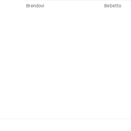
Brendovi
Bebetto
Ime/Nadimak
Poruka
Anti-spam zaštita - izračunajte koliko je 9 - 4 :
POŠALJI