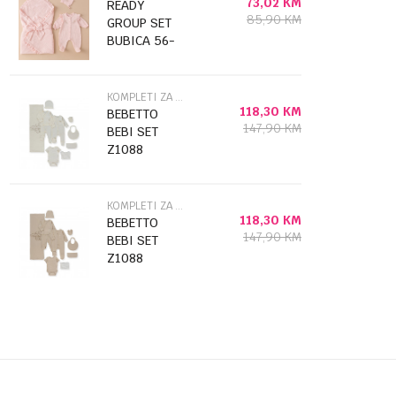
73,02
KM
READY
85,90
KM
GROUP SET
BUBICA 56-
62
KOMPLETI ZA IZNOŠENJE
118,30
KM
BEBETTO
147,90
KM
BEBI SET
Z1088
KOMPLETI ZA IZNOŠENJE
118,30
KM
BEBETTO
147,90
KM
BEBI SET
Z1088