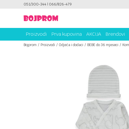
ICAMA!
051/300-344 | 066/826-479
PLATI UNICREDIT KARTICOM NA RATE!
Proizvodi
Prva kupovina
AKCIJA
Brendovi
Bojprom
Proizvodi
Odjeća i dodaci
BEBE do 36 mjeseci
Kom