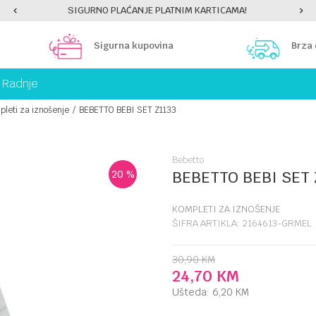
SIGURNO PLAĆANJE PLATNIM KARTICAMA!
Sigurna kupovina
Brza
Radnje
pleti za iznošenje
BEBETTO BEBI SET Z1133
Bebetto
BEBETTO BEBI SET 
20
%
KOMPLETI ZA IZNOŠENJE
ŠIFRA ARTIKLA:
2164613-GRMEL
30,90
KM
24,70
KM
Ušteda:
6,20
KM