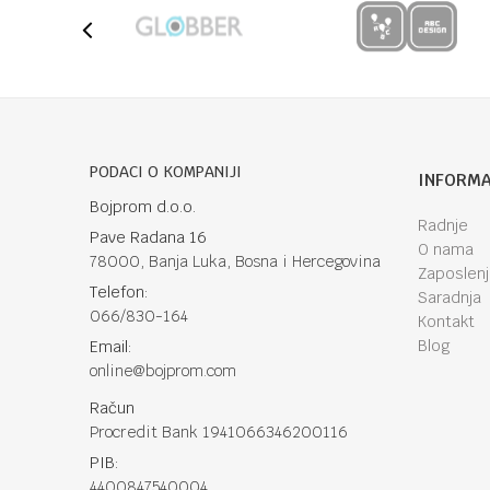
PODACI O KOMPANIJI
INFORMA
Bojprom d.o.o.
Radnje
Pave Radana 16
O nama
78000, Banja Luka, Bosna i Hercegovina
Zaposlen
Telefon:
Saradnja
066/830-164
Kontakt
Blog
Email:
online@bojprom.com
Račun
Procredit Bank 1941066346200116
PIB:
4400847540004