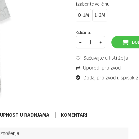
Izaberite veličinu:
0-1M
1-3M
Količina:
DO
Sačuvajte u listi želja
Uporedi proizvod
Dodaj proizvod u spisak z
TUPNOST U RADNJAMA
KOMENTARI
iznošenje
KOMPLETI ZA IZNOŠENJE