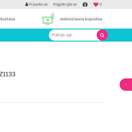
PLATI UNICREDIT KARTICOM NA RATE!
Prijavite se
Registrujte se
0
 dostava
Jednostavna kupovina
Pretraži sajt
Z1133