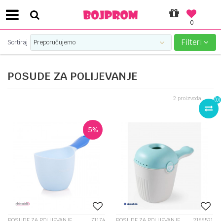
0
SIGURNO PLAĆANJE PLATNIM KARTICAMA!
Filteri
Sortiraj
POSUDE ZA POLIJEVANJE
2
proizvoda
(
0
)
5
%
POSUDE ZA POLIJEVANJE
71174
POSUDE ZA POLIJEVANJE
2166521