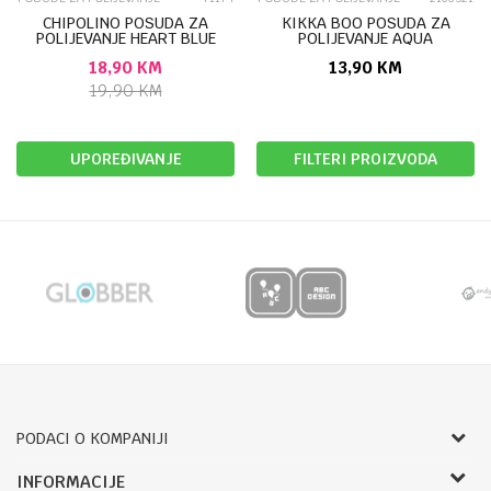
CHIPOLINO POSUDA ZA
KIKKA BOO POSUDA ZA
POLIJEVANJE HEART BLUE
POLIJEVANJE AQUA
SZPHE0211BL
GREEN/MINT 31405010046
18,90
KM
13,90
KM
19,90
KM
UPOREĐIVANJE
FILTERI PROIZVODA
PODACI O KOMPANIJI
Bojprom d.o.o.
INFORMACIJE